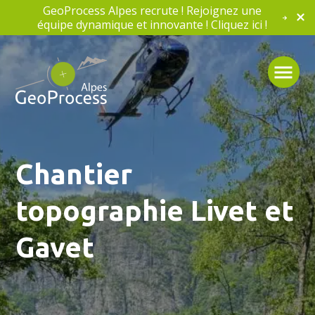
GeoProcess Alpes recrute ! Rejoignez une
équipe dynamique et innovante ! Cliquez ici !
Chantier
topographie Livet et
Gavet