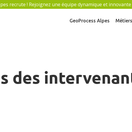
es recrute ! Rejoignez une équipe dynamique et innovante ! C
GeoProcess Alpes
Métier
s des intervenan