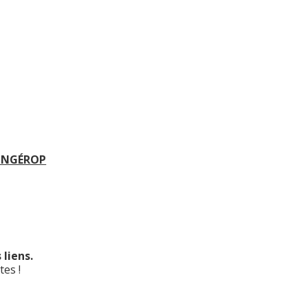
INGÉROP
liens.
es !