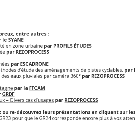
breux, entre autres :
r le
SYANE
ité en zone urbaine
par
PROFILS ÉTUDES
tée
par
REZOPROCESS
nnées
par
ESCADRONE
 méthodes d’étude des aménagements de pistes cyclables,
par
 des eaux pluviales par caméra 360°
par
REZOPROCESS
ntagne
par la
FFCAM
r
GRDF
ux – Divers cas d’usages
par
REZOPROCESS
ou re-découvrez leurs présentations en cliquant sur les 
 GR23 pour que le GR24 corresponde encore plus à vos attent