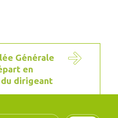
ée Générale
épart en
 du dirigeant