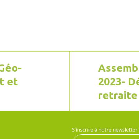
–Géo-
Assembl
t et
2023- D
retraite
S’inscrire à notre newsletter